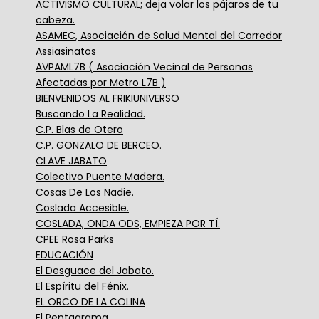
ACTIVISMO CULTURAL; deja volar los pájaros de tu
cabeza.
ASAMEC, Asociación de Salud Mental del Corredor
Assiasinatos
AVPAML7B ( Asociación Vecinal de Personas
Afectadas por Metro L7B )
BIENVENIDOS AL FRIKIUNIVERSO
Buscando La Realidad.
C.P. Blas de Otero
C.P. GONZALO DE BERCEO.
CLAVE JABATO
Colectivo Puente Madera.
Cosas De Los Nadie.
Coslada Accesible.
COSLADA, ONDA ODS, EMPIEZA POR TÍ.
CPEE Rosa Parks
EDUCACIÓN
El Desguace del Jabato.
El Espíritu del Fénix.
EL ORCO DE LA COLINA
El Pentagrama.