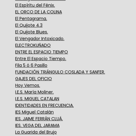
El Espíritu del Fénix.
EL ORCO DE LA COLINA
El Pentagrama.
El Quijote 4.3
El Quijote Blues.
El Vengador Intoxicado.
ELECTROKUÑADO
ENTRE EL ESPACIO TIEMPO
Entre El Espacio Tiempo.
Fila 5 ó 6 Pasillo
FUNDACIÓN TRIÁNGULO COSLADA Y SANFER.
GAJES DEL OFICIO
Hoy Vemos.
I.E.S. María Moliner.
I.E.S. MIGUEL CATALAN
IDENTIDADES EN FRECUENCIA.
IES Miguel Catalán
IES. JAIME FERRÁN CLUÁ.
IES. VEGA DEL JARAMA
La Guarida del Brujo