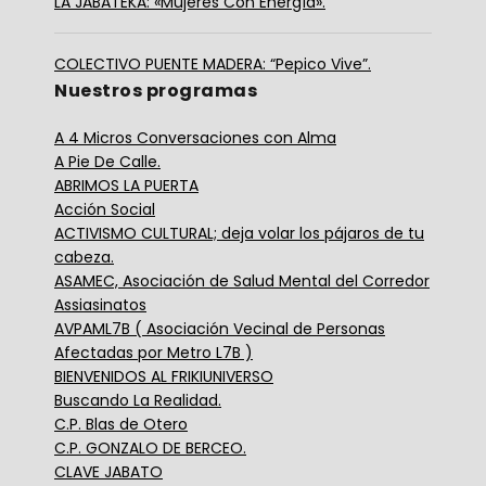
LA JABATEKA: «Mujeres Con Energía».
COLECTIVO PUENTE MADERA: “Pepico Vive”.
Nuestros programas
A 4 Micros Conversaciones con Alma
A Pie De Calle.
ABRIMOS LA PUERTA
Acción Social
ACTIVISMO CULTURAL; deja volar los pájaros de tu
cabeza.
ASAMEC, Asociación de Salud Mental del Corredor
Assiasinatos
AVPAML7B ( Asociación Vecinal de Personas
Afectadas por Metro L7B )
BIENVENIDOS AL FRIKIUNIVERSO
Buscando La Realidad.
C.P. Blas de Otero
C.P. GONZALO DE BERCEO.
CLAVE JABATO