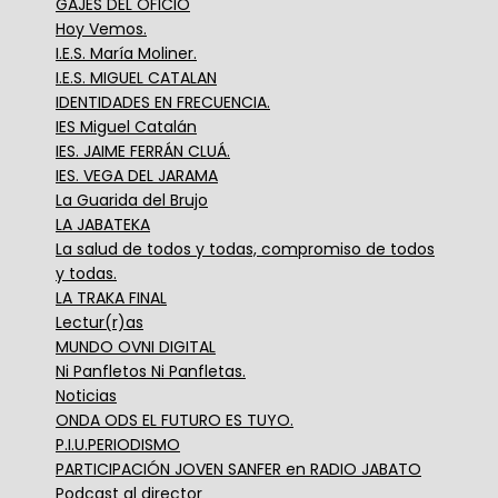
GAJES DEL OFICIO
Hoy Vemos.
I.E.S. María Moliner.
I.E.S. MIGUEL CATALAN
IDENTIDADES EN FRECUENCIA.
IES Miguel Catalán
IES. JAIME FERRÁN CLUÁ.
IES. VEGA DEL JARAMA
La Guarida del Brujo
LA JABATEKA
La salud de todos y todas, compromiso de todos
y todas.
LA TRAKA FINAL
Lectur(r)as
MUNDO OVNI DIGITAL
Ni Panfletos Ni Panfletas.
Noticias
ONDA ODS EL FUTURO ES TUYO.
P.I.U.PERIODISMO
PARTICIPACIÓN JOVEN SANFER en RADIO JABATO
Podcast al director