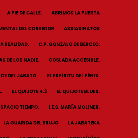
A PIE DE CALLE.
ABRIMOS LA PUERTA
MENTAL DEL CORREDOR
ASSIASINATOS
A REALIDAD.
C.P. GONZALO DE BERCEO.
S DE LOS NADIE.
COSLADA ACCESIBLE.
CE DEL JABATO.
EL ESPÍRITU DEL FÉNIX.
.
EL QUIJOTE 4.3
EL QUIJOTE BLUES.
ESPACIO TIEMPO.
I.E.S. MARÍA MOLINER.
LA GUARIDA DEL BRUJO
LA JABATEKA