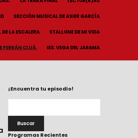
DAS.
LA TRAKA FINAL
LECTUR(R)AS
HD
SECCIÓN MUSICAL DE ASIER GARCÍA
 DE LA ESCALERA
STALLONE DE MI VIDA
ME FERRÁN CLUÁ.
IES. VEGA DEL JARAMA
¡Encuentra tu episodio!
a
Programas Recientes