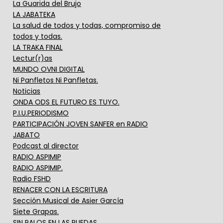
La Guarida del Brujo
LA JABATEKA
La salud de todos y todas, compromiso de
todos y todas.
LA TRAKA FINAL
Lectur(r)as
MUNDO OVNI DIGITAL
Ni Panfletos Ni Panfletas.
Noticias
ONDA ODS EL FUTURO ES TUYO.
P.I.U.PERIODISMO
PARTICIPACIÓN JOVEN SANFER en RADIO
JABATO
Podcast al director
RADIO ASPIMIP
RADIO ASPIMIP.
Radio FSHD
RENACER CON LA ESCRITURA
Sección Musical de Asier García
Siete Grapas.
SIN PALOS EN LAS RUEDAS.