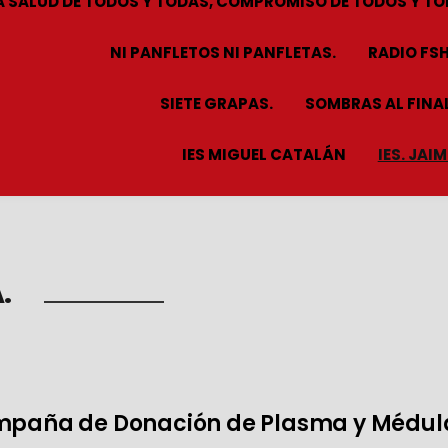
A SALUD DE TODOS Y TODAS, COMPROMISO DE TODOS Y TO
NI PANFLETOS NI PANFLETAS.
RADIO FS
SIETE GRAPAS.
SOMBRAS AL FINAL
IES MIGUEL CATALÁN
IES. JAI
.
ampaña de Donación de Plasma y Médul