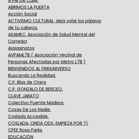
A Pie De Calle.
ABRIMOS LA PUERTA
Acción Social
ACTIVISMO CULTURAL; deja volar los pájaros
de tu cabeza.
ASAMEC, Asociación de Salud Mental del
Corredor
Assiasinatos
AVPAML7B ( Asociación Vecinal de
Personas Afectadas por Metro L7B )
BIENVENIDOS AL FRIKIUNIVERSO
Buscando La Realidad.
C.P. Blas de Otero
C.P. GONZALO DE BERCEO.
CLAVE JABATO
Colectivo Puente Madera.
Cosas De Los Nadie.
Coslada Accesible.
COSLADA, ONDA ODS, EMPIEZA POR TÍ.
CPEE Rosa Parks
EDUCACIÓN