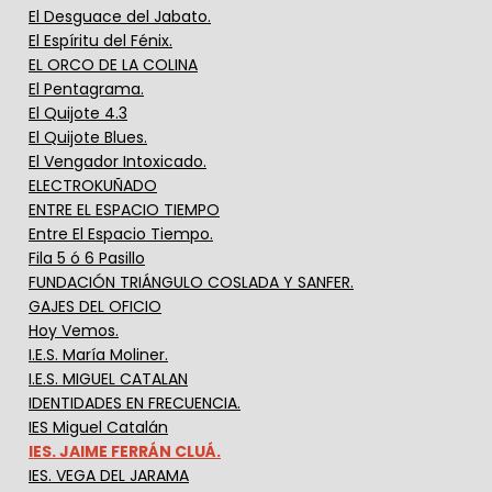
El Desguace del Jabato.
El Espíritu del Fénix.
EL ORCO DE LA COLINA
El Pentagrama.
El Quijote 4.3
El Quijote Blues.
El Vengador Intoxicado.
ELECTROKUÑADO
ENTRE EL ESPACIO TIEMPO
Entre El Espacio Tiempo.
Fila 5 ó 6 Pasillo
FUNDACIÓN TRIÁNGULO COSLADA Y SANFER.
GAJES DEL OFICIO
Hoy Vemos.
I.E.S. María Moliner.
I.E.S. MIGUEL CATALAN
IDENTIDADES EN FRECUENCIA.
IES Miguel Catalán
IES. JAIME FERRÁN CLUÁ.
IES. VEGA DEL JARAMA