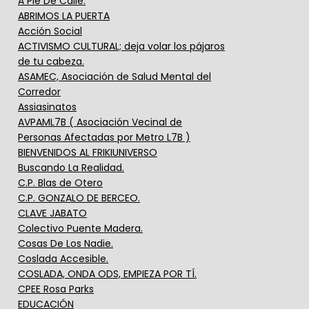
A Pie De Calle.
ABRIMOS LA PUERTA
Acción Social
ACTIVISMO CULTURAL; deja volar los pájaros
de tu cabeza.
ASAMEC, Asociación de Salud Mental del
Corredor
Assiasinatos
AVPAML7B ( Asociación Vecinal de
Personas Afectadas por Metro L7B )
BIENVENIDOS AL FRIKIUNIVERSO
Buscando La Realidad.
C.P. Blas de Otero
C.P. GONZALO DE BERCEO.
CLAVE JABATO
Colectivo Puente Madera.
Cosas De Los Nadie.
Coslada Accesible.
COSLADA, ONDA ODS, EMPIEZA POR TÍ.
CPEE Rosa Parks
EDUCACIÓN