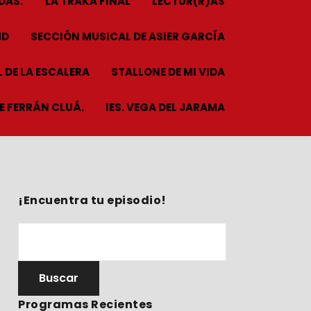
DAS.
LA TRAKA FINAL
LECTUR(R)AS
HD
SECCIÓN MUSICAL DE ASIER GARCÍA
 DE LA ESCALERA
STALLONE DE MI VIDA
ME FERRÁN CLUÁ.
IES. VEGA DEL JARAMA
¡Encuentra tu episodio!
Programas Recientes