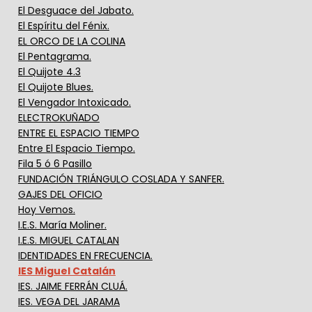
El Desguace del Jabato.
El Espíritu del Fénix.
EL ORCO DE LA COLINA
El Pentagrama.
El Quijote 4.3
El Quijote Blues.
El Vengador Intoxicado.
ELECTROKUÑADO
ENTRE EL ESPACIO TIEMPO
Entre El Espacio Tiempo.
Fila 5 ó 6 Pasillo
FUNDACIÓN TRIÁNGULO COSLADA Y SANFER.
GAJES DEL OFICIO
Hoy Vemos.
I.E.S. María Moliner.
I.E.S. MIGUEL CATALAN
IDENTIDADES EN FRECUENCIA.
IES Miguel Catalán
IES. JAIME FERRÁN CLUÁ.
IES. VEGA DEL JARAMA