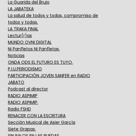
La Guarida del Brujo
LA JABATEKA
La salud de todos y todas, compromiso de
todos y todas.
LA TRAKA FINAL
Lectur(r)as
MUNDO OVNI DIGITAL
Ni Panfletos Ni Panfletas.
Noticias
ONDA ODS EL FUTURO ES TUYO.
P.I.U.PERIODISMO
PARTICIPACIÓN JOVEN SANFER en RADIO
JABATO
Podcast al director
RADIO ASPIMIP
RADIO ASPIMIP.
Radio FSHD
RENACER CON LA ESCRITURA
Sección Musical de Asier García
Siete Grapas.
SIN PALOS EN LAS RUEDAS.