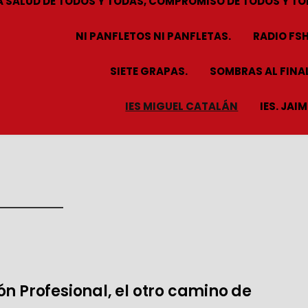
A SALUD DE TODOS Y TODAS, COMPROMISO DE TODOS Y TO
NI PANFLETOS NI PANFLETAS.
RADIO FS
SIETE GRAPAS.
SOMBRAS AL FINAL
IES MIGUEL CATALÁN
IES. JAI
n Profesional, el otro camino de