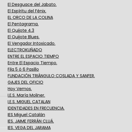
El Desguace del Jabato.
El Espíritu del Fénix.
EL ORCO DE LA COLINA
El Pentagrama.
El Quijote 4.3
El Quijote Blues.
El Vengador Intoxicado.
ELECTROKUÑADO
ENTRE EL ESPACIO TIEMPO
Entre El Espacio Tiempo.
Fila 5 ó 6 Pasillo
FUNDACIÓN TRIÁNGULO COSLADA Y SANFER.
GAJES DEL OFICIO
Hoy Vemos.
I.E.S. María Moliner.
I.E.S. MIGUEL CATALAN
IDENTIDADES EN FRECUENCIA.
IES Miguel Catalán
IES. JAIME FERRÁN CLUÁ.
IES. VEGA DEL JARAMA