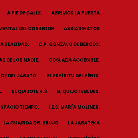
A PIE DE CALLE.
ABRIMOS LA PUERTA
MENTAL DEL CORREDOR
ASSIASINATOS
A REALIDAD.
C.P. GONZALO DE BERCEO.
S DE LOS NADIE.
COSLADA ACCESIBLE.
CE DEL JABATO.
EL ESPÍRITU DEL FÉNIX.
.
EL QUIJOTE 4.3
EL QUIJOTE BLUES.
ESPACIO TIEMPO.
I.E.S. MARÍA MOLINER.
LA GUARIDA DEL BRUJO
LA JABATEKA