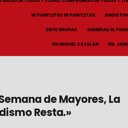
A SALUD DE TODOS Y TODAS, COMPROMISO DE TODOS Y TO
NI PANFLETOS NI PANFLETAS.
RADIO FS
SIETE GRAPAS.
SOMBRAS AL FINAL
IES MIGUEL CATALÁN
IES. JAI
 «Semana de Mayores, La
dismo Resta.»