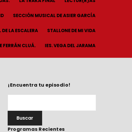
DAS.
LA TRAKA FINAL
LECTUR(R)AS
HD
SECCIÓN MUSICAL DE ASIER GARCÍA
 DE LA ESCALERA
STALLONE DE MI VIDA
ME FERRÁN CLUÁ.
IES. VEGA DEL JARAMA
¡Encuentra tu episodio!
Programas Recientes