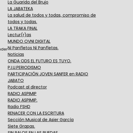
La Guarida del Brujo
LA JABATEKA
La salud de todos y todas, compromiso de
todos y todas.
LA TRAKA FINAL
Lectur(r)as
MUNDO OVNI DIGITAL
Ni Panfletos Ni Panfletas.
nder
Noticias
ONDA ODS EL FUTURO ES TUYO.
P.I.U.PERIODISMO
PARTICIPACIÓN JOVEN SANFER en RADIO
JABATO
Podcast al director
RADIO ASPIMIP
RADIO ASPIMIP.
Radio FSHD
RENACER CON LA ESCRITURA
Sección Musical de Asier García
Siete Grapas.
SIN PALOS EN LAS RUEDAS.