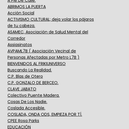
A Pie De Calle.
ABRIMOS LA PUERTA
Acción Social
ACTIVISMO CULTURAL; deja volar los pájaros
de tu cabeza.
ASAMEC, Asociación de Salud Mental del
Corredor
Assiasinatos
AVPAML7B ( Asociación Vecinal de
Personas Afectadas por Metro L7B )
BIENVENIDOS AL FRIKIUNIVERSO
Buscando La Realidad.
C.P. Blas de Otero
C.P. GONZALO DE BERCEO.
CLAVE JABATO
Colectivo Puente Madera.
Cosas De Los Nadie.
Coslada Accesible.
COSLADA, ONDA ODS, EMPIEZA POR TÍ.
CPEE Rosa Parks
EDUCACIÓN