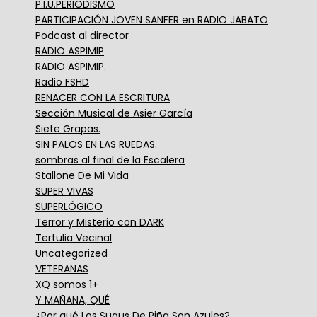
P.I.U.PERIODISMO
PARTICIPACIÓN JOVEN SANFER en RADIO JABATO
Podcast al director
RADIO ASPIMIP
RADIO ASPIMIP.
Radio FSHD
RENACER CON LA ESCRITURA
Sección Musical de Asier García
Siete Grapas.
SIN PALOS EN LAS RUEDAS.
sombras al final de la Escalera
Stallone De Mi Vida
SUPER VIVAS
SUPERLÓGICO
Terror y Misterio con DARK
Tertulia Vecinal
Uncategorized
VETERANAS
XQ somos 1+
Y MAÑANA, QUÉ
¿Por qué Los Sugus De Piña Son Azules?