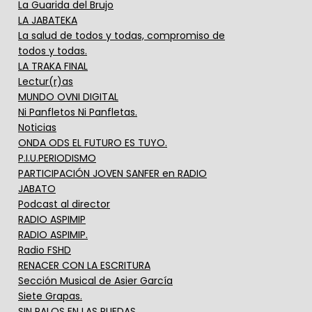
La Guarida del Brujo
LA JABATEKA
La salud de todos y todas, compromiso de
todos y todas.
LA TRAKA FINAL
Lectur(r)as
MUNDO OVNI DIGITAL
Ni Panfletos Ni Panfletas.
Noticias
ONDA ODS EL FUTURO ES TUYO.
P.I.U.PERIODISMO
PARTICIPACIÓN JOVEN SANFER en RADIO
JABATO
Podcast al director
RADIO ASPIMIP
RADIO ASPIMIP.
Radio FSHD
RENACER CON LA ESCRITURA
Sección Musical de Asier García
Siete Grapas.
SIN PALOS EN LAS RUEDAS.