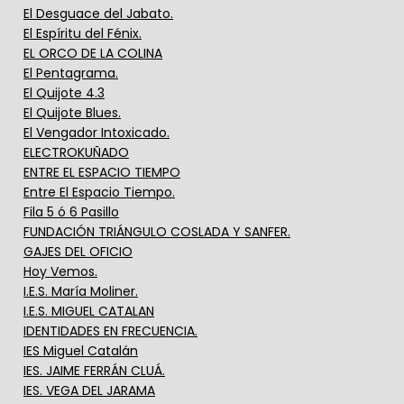
El Desguace del Jabato.
El Espíritu del Fénix.
EL ORCO DE LA COLINA
El Pentagrama.
El Quijote 4.3
El Quijote Blues.
El Vengador Intoxicado.
ELECTROKUÑADO
ENTRE EL ESPACIO TIEMPO
Entre El Espacio Tiempo.
Fila 5 ó 6 Pasillo
FUNDACIÓN TRIÁNGULO COSLADA Y SANFER.
GAJES DEL OFICIO
Hoy Vemos.
I.E.S. María Moliner.
I.E.S. MIGUEL CATALAN
IDENTIDADES EN FRECUENCIA.
IES Miguel Catalán
IES. JAIME FERRÁN CLUÁ.
IES. VEGA DEL JARAMA