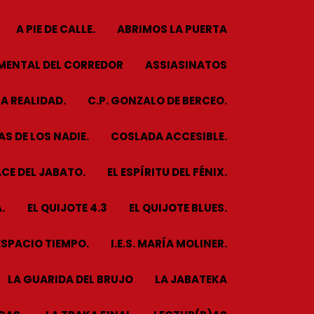
A PIE DE CALLE.
ABRIMOS LA PUERTA
MENTAL DEL CORREDOR
ASSIASINATOS
A REALIDAD.
C.P. GONZALO DE BERCEO.
S DE LOS NADIE.
COSLADA ACCESIBLE.
CE DEL JABATO.
EL ESPÍRITU DEL FÉNIX.
.
EL QUIJOTE 4.3
EL QUIJOTE BLUES.
ESPACIO TIEMPO.
I.E.S. MARÍA MOLINER.
LA GUARIDA DEL BRUJO
LA JABATEKA