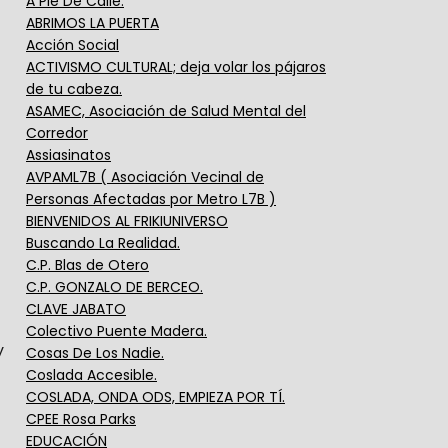
A Pie De Calle.
ABRIMOS LA PUERTA
Acción Social
ACTIVISMO CULTURAL; deja volar los pájaros
de tu cabeza.
ASAMEC, Asociación de Salud Mental del
Corredor
Assiasinatos
AVPAML7B ( Asociación Vecinal de
Personas Afectadas por Metro L7B )
BIENVENIDOS AL FRIKIUNIVERSO
Buscando La Realidad.
C.P. Blas de Otero
C.P. GONZALO DE BERCEO.
CLAVE JABATO
Colectivo Puente Madera.
y
Cosas De Los Nadie.
Coslada Accesible.
COSLADA, ONDA ODS, EMPIEZA POR TÍ.
CPEE Rosa Parks
EDUCACIÓN