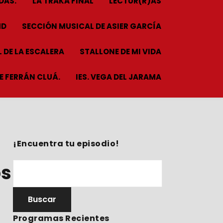
DAS.
LA TRAKA FINAL
LECTUR(R)AS
HD
SECCIÓN MUSICAL DE ASIER GARCÍA
 DE LA ESCALERA
STALLONE DE MI VIDA
ME FERRÁN CLUÁ.
IES. VEGA DEL JARAMA
¡Encuentra tu episodio!
os
Programas Recientes