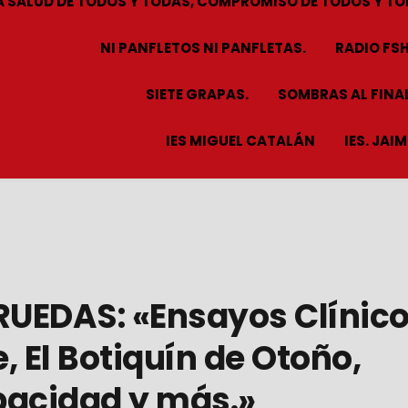
A SALUD DE TODOS Y TODAS, COMPROMISO DE TODOS Y TO
NI PANFLETOS NI PANFLETAS.
RADIO FS
SIETE GRAPAS.
SOMBRAS AL FINAL
IES MIGUEL CATALÁN
IES. JAI
RUEDAS: «Ensayos Clínic
e, El Botiquín de Otoño,
pacidad y más.»