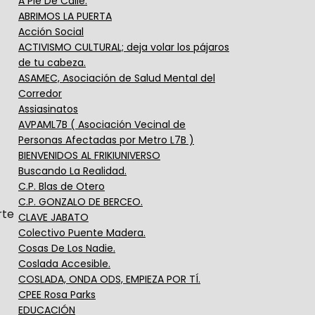
A Pie De Calle.
ABRIMOS LA PUERTA
Acción Social
ACTIVISMO CULTURAL; deja volar los pájaros
de tu cabeza.
ASAMEC, Asociación de Salud Mental del
Corredor
Assiasinatos
AVPAML7B ( Asociación Vecinal de
Personas Afectadas por Metro L7B )
BIENVENIDOS AL FRIKIUNIVERSO
Buscando La Realidad.
C.P. Blas de Otero
C.P. GONZALO DE BERCEO.
rte
CLAVE JABATO
Colectivo Puente Madera.
Cosas De Los Nadie.
Coslada Accesible.
COSLADA, ONDA ODS, EMPIEZA POR TÍ.
CPEE Rosa Parks
EDUCACIÓN