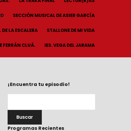
DAS.
LA TRAKA FINAL
LECTUR(R)AS
HD
SECCIÓN MUSICAL DE ASIER GARCÍA
 DE LA ESCALERA
STALLONE DE MI VIDA
ME FERRÁN CLUÁ.
IES. VEGA DEL JARAMA
¡Encuentra tu episodio!
Programas Recientes