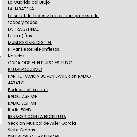
La Guarida del Brujo
LA JABATEKA
La salud de todos y todas, compromiso de
todos y todas.
LA TRAKA FINAL
Lectur(r)as
MUNDO OVNI DIGITAL
Ni Panfletos Ni Panfletas.
Noticias
ONDA ODS EL FUTURO ES TUYO.
P.I.U.PERIODISMO
PARTICIPACIÓN JOVEN SANFER en RADIO
JABATO
Podcast al director
RADIO ASPIMIP
RADIO ASPIMIP.
Radio FSHD
RENACER CON LA ESCRITURA
Sección Musical de Asier García
Siete Grapas.
SIN PALOS EN LAS RUEDAS.