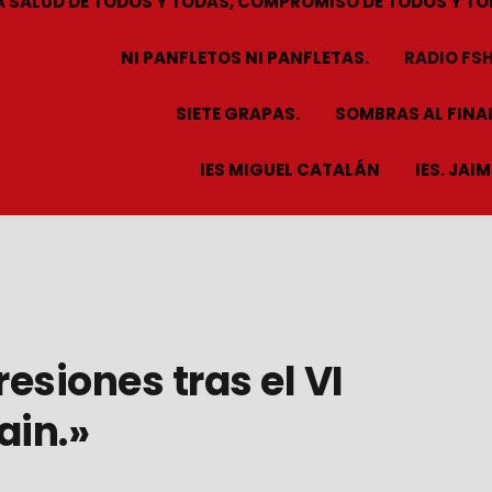
A SALUD DE TODOS Y TODAS, COMPROMISO DE TODOS Y TO
NI PANFLETOS NI PANFLETAS.
RADIO FS
SIETE GRAPAS.
SOMBRAS AL FINAL
IES MIGUEL CATALÁN
IES. JAI
esiones tras el VI
in.»