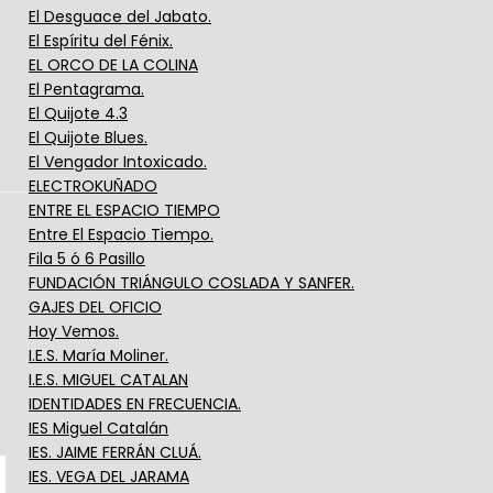
El Desguace del Jabato.
El Espíritu del Fénix.
EL ORCO DE LA COLINA
El Pentagrama.
El Quijote 4.3
El Quijote Blues.
El Vengador Intoxicado.
ELECTROKUÑADO
ENTRE EL ESPACIO TIEMPO
Entre El Espacio Tiempo.
Fila 5 ó 6 Pasillo
FUNDACIÓN TRIÁNGULO COSLADA Y SANFER.
GAJES DEL OFICIO
Hoy Vemos.
I.E.S. María Moliner.
I.E.S. MIGUEL CATALAN
IDENTIDADES EN FRECUENCIA.
IES Miguel Catalán
IES. JAIME FERRÁN CLUÁ.
IES. VEGA DEL JARAMA