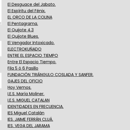
El Desguace del Jabato.
El Espíritu del Fénix.
EL ORCO DE LA COLINA
El Pentagrama.
El Quijote 4.3
El Quijote Blues.
El Vengador Intoxicado.
ELECTROKUÑADO
ENTRE EL ESPACIO TIEMPO
Entre El Espacio Tiempo.
Fila 5 ó 6 Pasillo
FUNDACIÓN TRIÁNGULO COSLADA Y SANFER.
GAJES DEL OFICIO
Hoy Vemos.
I.E.S. María Moliner.
I.E.S. MIGUEL CATALAN
IDENTIDADES EN FRECUENCIA.
IES Miguel Catalán
IES. JAIME FERRÁN CLUÁ.
IES. VEGA DEL JARAMA