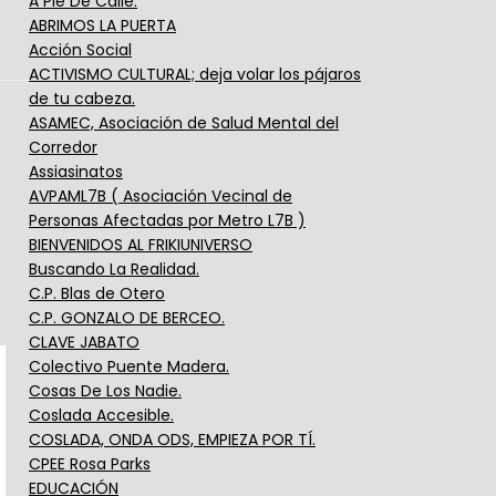
A Pie De Calle.
ABRIMOS LA PUERTA
Acción Social
ACTIVISMO CULTURAL; deja volar los pájaros
de tu cabeza.
ASAMEC, Asociación de Salud Mental del
Corredor
Assiasinatos
AVPAML7B ( Asociación Vecinal de
Personas Afectadas por Metro L7B )
BIENVENIDOS AL FRIKIUNIVERSO
Buscando La Realidad.
C.P. Blas de Otero
C.P. GONZALO DE BERCEO.
CLAVE JABATO
Colectivo Puente Madera.
Cosas De Los Nadie.
Coslada Accesible.
COSLADA, ONDA ODS, EMPIEZA POR TÍ.
CPEE Rosa Parks
EDUCACIÓN