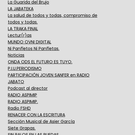
La Guarida del Brujo
LA JABATEKA
La salud de todos y todas, compromiso de
todos y todas.
LA TRAKA FINAL
Lectur(r)as
MUNDO OVNI DIGITAL
Ni Panfletos Ni Panfletas.
Noticias
ONDA ODS EL FUTURO ES TUYO.
P.I.U.PERIODISMO
PARTICIPACIÓN JOVEN SANFER en RADIO
JABATO
Podcast al director
RADIO ASPIMIP
RADIO ASPIMIP.
Radio FSHD
RENACER CON LA ESCRITURA
Sección Musical de Asier García
Siete Grapas.
SIN PALOS EN LAS RUEDAS.