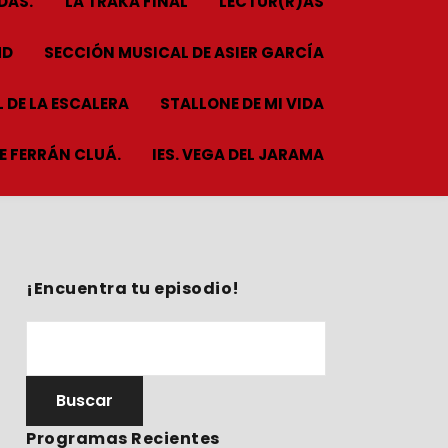
DAS.
LA TRAKA FINAL
LECTUR(R)AS
HD
SECCIÓN MUSICAL DE ASIER GARCÍA
 DE LA ESCALERA
STALLONE DE MI VIDA
ME FERRÁN CLUÁ.
IES. VEGA DEL JARAMA
¡Encuentra tu episodio!
Programas Recientes