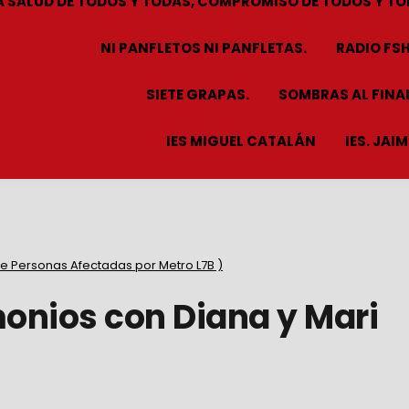
A SALUD DE TODOS Y TODAS, COMPROMISO DE TODOS Y TO
NI PANFLETOS NI PANFLETAS.
RADIO FS
SIETE GRAPAS.
SOMBRAS AL FINAL
IES MIGUEL CATALÁN
IES. JAI
e Personas Afectadas por Metro L7B )
onios con Diana y Mari