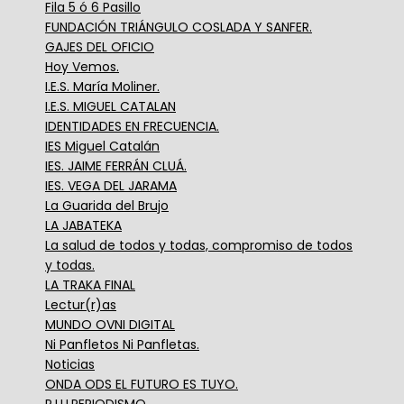
Fila 5 ó 6 Pasillo
FUNDACIÓN TRIÁNGULO COSLADA Y SANFER.
GAJES DEL OFICIO
Hoy Vemos.
I.E.S. María Moliner.
I.E.S. MIGUEL CATALAN
IDENTIDADES EN FRECUENCIA.
IES Miguel Catalán
IES. JAIME FERRÁN CLUÁ.
IES. VEGA DEL JARAMA
La Guarida del Brujo
LA JABATEKA
La salud de todos y todas, compromiso de todos
y todas.
LA TRAKA FINAL
Lectur(r)as
MUNDO OVNI DIGITAL
Ni Panfletos Ni Panfletas.
Noticias
ONDA ODS EL FUTURO ES TUYO.
P.I.U.PERIODISMO