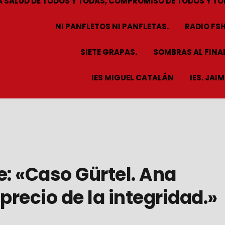
A SALUD DE TODOS Y TODAS, COMPROMISO DE TODOS Y TO
NI PANFLETOS NI PANFLETAS.
RADIO FS
SIETE GRAPAS.
SOMBRAS AL FINAL
IES MIGUEL CATALÁN
IES. JAI
e: «Caso Gürtel. Ana
precio de la integridad.»