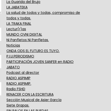
La Guarida del Brujo
LA JABATEKA
La salud de todos y todas, compromiso de
todos y todas.
LA TRAKA FINAL
Lectur(r)as
MUNDO OVNI DIGITAL
Ni Panfletos Ni Panfletas.
Noticias
ONDA ODS EL FUTURO ES TUYO.
P.I.U.PERIODISMO
PARTICIPACIÓN JOVEN SANFER en RADIO
JABATO
Podcast al director
RADIO ASPIMIP
RADIO ASPIMIP.
Radio FSHD
RENACER CON LA ESCRITURA
Sección Musical de Asier García
Siete Grapas.
SIN PALOS EN LAS RUEDAS.