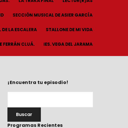
DAS.
LA TRAKA FINAL
LECTUR(R)AS
HD
SECCIÓN MUSICAL DE ASIER GARCÍA
 DE LA ESCALERA
STALLONE DE MI VIDA
ME FERRÁN CLUÁ.
IES. VEGA DEL JARAMA
¡Encuentra tu episodio!
Programas Recientes