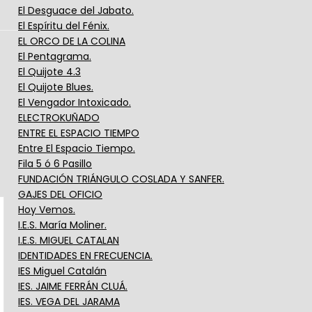
El Desguace del Jabato.
El Espíritu del Fénix.
EL ORCO DE LA COLINA
El Pentagrama.
El Quijote 4.3
El Quijote Blues.
El Vengador Intoxicado.
ELECTROKUÑADO
ENTRE EL ESPACIO TIEMPO
Entre El Espacio Tiempo.
Fila 5 ó 6 Pasillo
FUNDACIÓN TRIÁNGULO COSLADA Y SANFER.
GAJES DEL OFICIO
Hoy Vemos.
I.E.S. María Moliner.
I.E.S. MIGUEL CATALAN
IDENTIDADES EN FRECUENCIA.
IES Miguel Catalán
IES. JAIME FERRÁN CLUÁ.
IES. VEGA DEL JARAMA