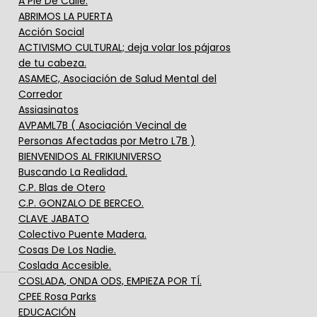
A Pie De Calle.
ABRIMOS LA PUERTA
Acción Social
ACTIVISMO CULTURAL; deja volar los pájaros
de tu cabeza.
ASAMEC, Asociación de Salud Mental del
Corredor
Assiasinatos
AVPAML7B ( Asociación Vecinal de
Personas Afectadas por Metro L7B )
BIENVENIDOS AL FRIKIUNIVERSO
Buscando La Realidad.
C.P. Blas de Otero
C.P. GONZALO DE BERCEO.
CLAVE JABATO
Colectivo Puente Madera.
Cosas De Los Nadie.
Coslada Accesible.
COSLADA, ONDA ODS, EMPIEZA POR TÍ.
CPEE Rosa Parks
EDUCACIÓN