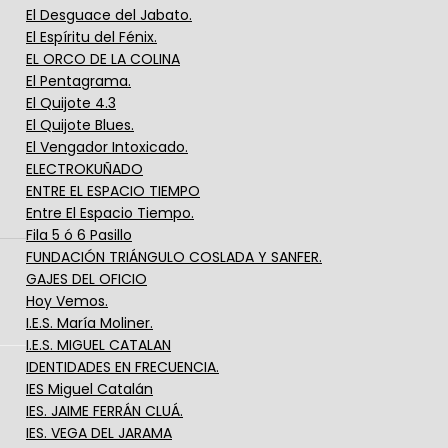
El Desguace del Jabato.
El Espíritu del Fénix.
EL ORCO DE LA COLINA
El Pentagrama.
El Quijote 4.3
El Quijote Blues.
El Vengador Intoxicado.
ELECTROKUÑADO
ENTRE EL ESPACIO TIEMPO
Entre El Espacio Tiempo.
Fila 5 ó 6 Pasillo
FUNDACIÓN TRIÁNGULO COSLADA Y SANFER.
GAJES DEL OFICIO
Hoy Vemos.
I.E.S. María Moliner.
I.E.S. MIGUEL CATALAN
IDENTIDADES EN FRECUENCIA.
IES Miguel Catalán
IES. JAIME FERRÁN CLUÁ.
IES. VEGA DEL JARAMA