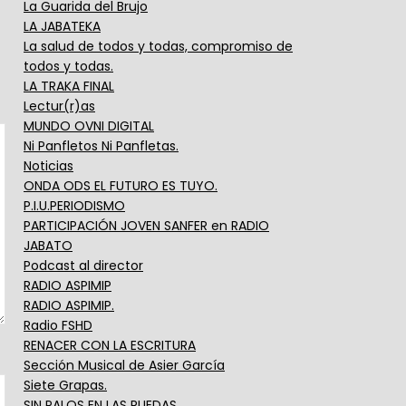
La Guarida del Brujo
LA JABATEKA
La salud de todos y todas, compromiso de
todos y todas.
LA TRAKA FINAL
Lectur(r)as
MUNDO OVNI DIGITAL
Ni Panfletos Ni Panfletas.
Noticias
ONDA ODS EL FUTURO ES TUYO.
P.I.U.PERIODISMO
PARTICIPACIÓN JOVEN SANFER en RADIO
JABATO
Podcast al director
RADIO ASPIMIP
RADIO ASPIMIP.
Radio FSHD
RENACER CON LA ESCRITURA
Sección Musical de Asier García
Siete Grapas.
SIN PALOS EN LAS RUEDAS.