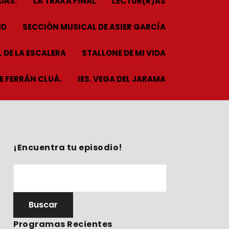
DAS.
LA TRAKA FINAL
LECTUR(R)AS
HD
SECCIÓN MUSICAL DE ASIER GARCÍA
 DE LA ESCALERA
STALLONE DE MI VIDA
ME FERRÁN CLUÁ.
IES. VEGA DEL JARAMA
¡Encuentra tu episodio!
Programas Recientes