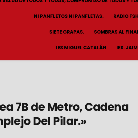
A SALUD DE TODOS Y TODAS, COMPROMISO DE TODOS Y TO
NI PANFLETOS NI PANFLETAS.
RADIO FS
SIETE GRAPAS.
SOMBRAS AL FINAL
IES MIGUEL CATALÁN
IES. JAI
ínea 7B de Metro, Cadena
lejo Del Pilar.»