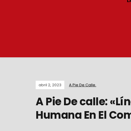
L
abril 2, 2023
A Pie De Calle.
A Pie De calle: «L
Humana En El Comp