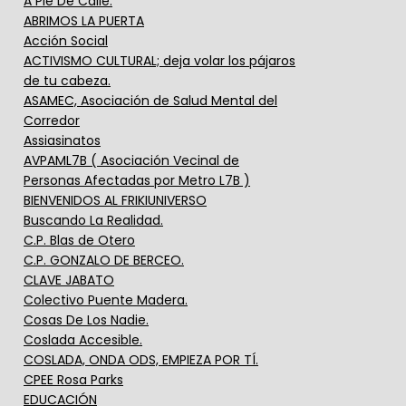
A Pie De Calle.
ABRIMOS LA PUERTA
Acción Social
ACTIVISMO CULTURAL; deja volar los pájaros
de tu cabeza.
ASAMEC, Asociación de Salud Mental del
Corredor
Assiasinatos
AVPAML7B ( Asociación Vecinal de
Personas Afectadas por Metro L7B )
BIENVENIDOS AL FRIKIUNIVERSO
Buscando La Realidad.
C.P. Blas de Otero
C.P. GONZALO DE BERCEO.
CLAVE JABATO
Colectivo Puente Madera.
Cosas De Los Nadie.
Coslada Accesible.
COSLADA, ONDA ODS, EMPIEZA POR TÍ.
CPEE Rosa Parks
EDUCACIÓN