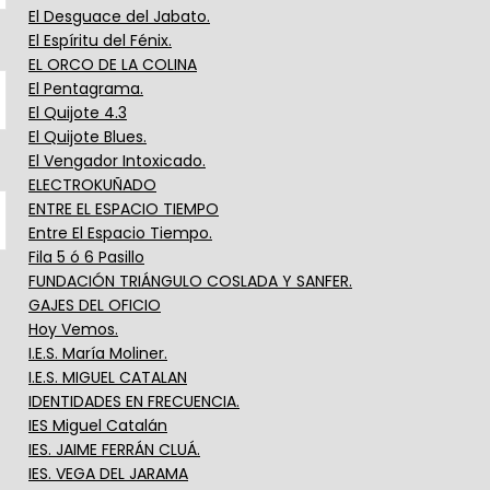
El Desguace del Jabato.
El Espíritu del Fénix.
EL ORCO DE LA COLINA
El Pentagrama.
El Quijote 4.3
El Quijote Blues.
El Vengador Intoxicado.
ELECTROKUÑADO
ENTRE EL ESPACIO TIEMPO
Entre El Espacio Tiempo.
Fila 5 ó 6 Pasillo
FUNDACIÓN TRIÁNGULO COSLADA Y SANFER.
GAJES DEL OFICIO
Hoy Vemos.
I.E.S. María Moliner.
I.E.S. MIGUEL CATALAN
IDENTIDADES EN FRECUENCIA.
IES Miguel Catalán
IES. JAIME FERRÁN CLUÁ.
IES. VEGA DEL JARAMA