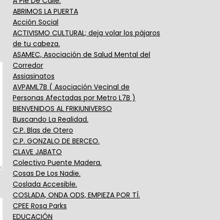
A Pie De Calle.
ABRIMOS LA PUERTA
Acción Social
ACTIVISMO CULTURAL; deja volar los pájaros
de tu cabeza.
ASAMEC, Asociación de Salud Mental del
Corredor
Assiasinatos
AVPAML7B ( Asociación Vecinal de
Personas Afectadas por Metro L7B )
BIENVENIDOS AL FRIKIUNIVERSO
Buscando La Realidad.
C.P. Blas de Otero
C.P. GONZALO DE BERCEO.
CLAVE JABATO
Colectivo Puente Madera.
Cosas De Los Nadie.
Coslada Accesible.
COSLADA, ONDA ODS, EMPIEZA POR TÍ.
CPEE Rosa Parks
EDUCACIÓN