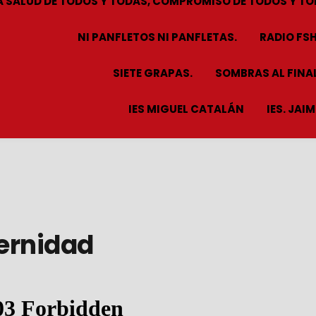
A SALUD DE TODOS Y TODAS, COMPROMISO DE TODOS Y TO
NI PANFLETOS NI PANFLETAS.
RADIO FS
SIETE GRAPAS.
SOMBRAS AL FINAL
IES MIGUEL CATALÁN
IES. JAI
ternidad