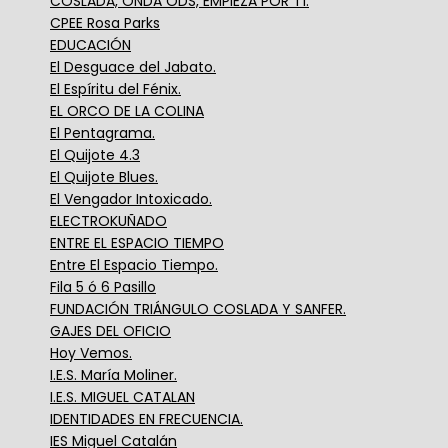
COSLADA, ONDA ODS, EMPIEZA POR TÍ.
CPEE Rosa Parks
EDUCACIÓN
El Desguace del Jabato.
El Espíritu del Fénix.
EL ORCO DE LA COLINA
El Pentagrama.
El Quijote 4.3
El Quijote Blues.
El Vengador Intoxicado.
ELECTROKUÑADO
ENTRE EL ESPACIO TIEMPO
Entre El Espacio Tiempo.
Fila 5 ó 6 Pasillo
FUNDACIÓN TRIÁNGULO COSLADA Y SANFER.
GAJES DEL OFICIO
Hoy Vemos.
I.E.S. María Moliner.
I.E.S. MIGUEL CATALAN
IDENTIDADES EN FRECUENCIA.
IES Miguel Catalán