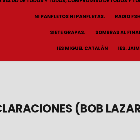
A SALUD DE TODOS Y TODAS, COMPROMISO DE TODOS Y TO
NI PANFLETOS NI PANFLETAS.
RADIO FS
SIETE GRAPAS.
SOMBRAS AL FINAL
IES MIGUEL CATALÁN
IES. JAI
CLARACIONES (BOB LAZA