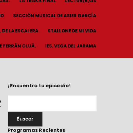
DAS.
LA TRAKA FINAL
LECTUR(R)AS
HD
SECCIÓN MUSICAL DE ASIER GARCÍA
 DE LA ESCALERA
STALLONE DE MI VIDA
ME FERRÁN CLUÁ.
IES. VEGA DEL JARAMA
¡Encuentra tu episodio!
R
Programas Recientes