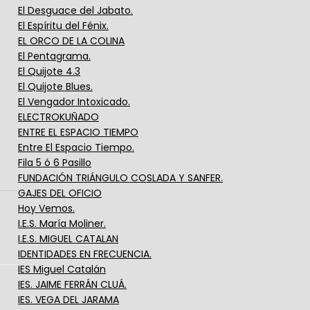
El Desguace del Jabato.
El Espíritu del Fénix.
EL ORCO DE LA COLINA
El Pentagrama.
El Quijote 4.3
El Quijote Blues.
El Vengador Intoxicado.
ELECTROKUÑADO
ENTRE EL ESPACIO TIEMPO
Entre El Espacio Tiempo.
Fila 5 ó 6 Pasillo
FUNDACIÓN TRIÁNGULO COSLADA Y SANFER.
GAJES DEL OFICIO
Hoy Vemos.
I.E.S. María Moliner.
I.E.S. MIGUEL CATALAN
IDENTIDADES EN FRECUENCIA.
IES Miguel Catalán
IES. JAIME FERRÁN CLUÁ.
IES. VEGA DEL JARAMA