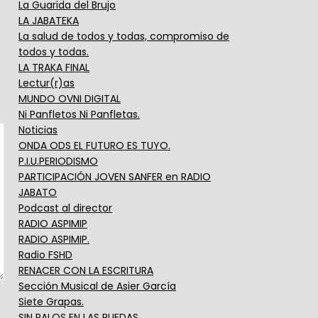
La Guarida del Brujo
LA JABATEKA
La salud de todos y todas, compromiso de
todos y todas.
LA TRAKA FINAL
Lectur(r)as
MUNDO OVNI DIGITAL
Ni Panfletos Ni Panfletas.
Noticias
ONDA ODS EL FUTURO ES TUYO.
P.I.U.PERIODISMO
PARTICIPACIÓN JOVEN SANFER en RADIO
JABATO
Podcast al director
RADIO ASPIMIP
RADIO ASPIMIP.
Radio FSHD
RENACER CON LA ESCRITURA
Sección Musical de Asier García
Siete Grapas.
SIN PALOS EN LAS RUEDAS.