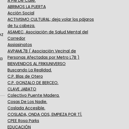
A Pie De Calle.
ABRIMOS LA PUERTA
Acción Social
ACTIVISMO CULTURAL; deja volar los pájaros
de tu cabeza.
ASAMEC, Asociación de Salud Mental del
ez
Corredor
Assiasinatos
AVPAML7B ( Asociación Vecinal de
Personas Afectadas por Metro L7B )
ma
BIENVENIDOS AL FRIKIUNIVERSO
Buscando La Realidad.
C.P. Blas de Otero
C.P. GONZALO DE BERCEO.
CLAVE JABATO
Colectivo Puente Madera.
Cosas De Los Nadie.
Coslada Accesible.
COSLADA, ONDA ODS, EMPIEZA POR TÍ.
CPEE Rosa Parks
EDUCACIÓN