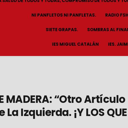
A SALUD DE TODOS Y TODAS, COMPROMISO DE TODOS Y TO
NI PANFLETOS NI PANFLETAS.
RADIO FS
SIETE GRAPAS.
SOMBRAS AL FINAL
IES MIGUEL CATALÁN
IES. JAI
 MADERA: “Otro Artículo
 La Izquierda. ¡Y LOS QUE