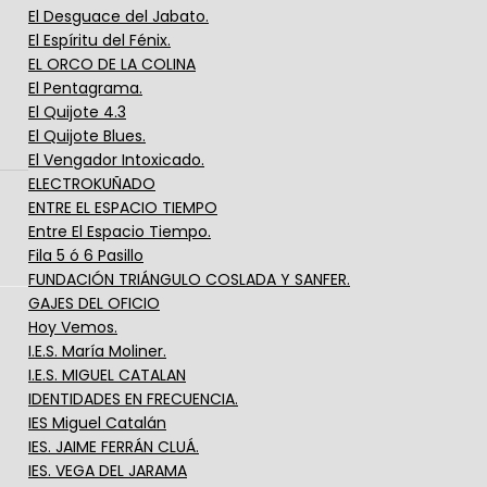
El Desguace del Jabato.
El Espíritu del Fénix.
EL ORCO DE LA COLINA
El Pentagrama.
El Quijote 4.3
El Quijote Blues.
El Vengador Intoxicado.
ELECTROKUÑADO
ENTRE EL ESPACIO TIEMPO
Entre El Espacio Tiempo.
Fila 5 ó 6 Pasillo
FUNDACIÓN TRIÁNGULO COSLADA Y SANFER.
GAJES DEL OFICIO
Hoy Vemos.
I.E.S. María Moliner.
I.E.S. MIGUEL CATALAN
IDENTIDADES EN FRECUENCIA.
IES Miguel Catalán
IES. JAIME FERRÁN CLUÁ.
IES. VEGA DEL JARAMA