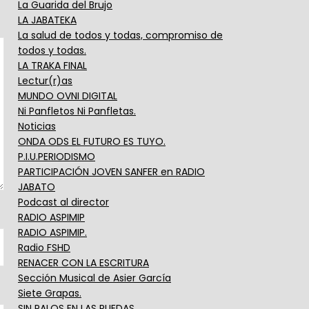
La Guarida del Brujo
LA JABATEKA
La salud de todos y todas, compromiso de
todos y todas.
LA TRAKA FINAL
Lectur(r)as
MUNDO OVNI DIGITAL
Ni Panfletos Ni Panfletas.
Noticias
ONDA ODS EL FUTURO ES TUYO.
P.I.U.PERIODISMO
PARTICIPACIÓN JOVEN SANFER en RADIO
JABATO
Podcast al director
RADIO ASPIMIP
RADIO ASPIMIP.
Radio FSHD
RENACER CON LA ESCRITURA
Sección Musical de Asier García
Siete Grapas.
SIN PALOS EN LAS RUEDAS.