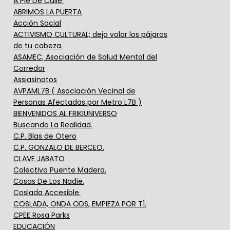
A Pie De Calle.
ABRIMOS LA PUERTA
Acción Social
ACTIVISMO CULTURAL; deja volar los pájaros
de tu cabeza.
ASAMEC, Asociación de Salud Mental del
Corredor
Assiasinatos
AVPAML7B ( Asociación Vecinal de
Personas Afectadas por Metro L7B )
BIENVENIDOS AL FRIKIUNIVERSO
Buscando La Realidad.
C.P. Blas de Otero
C.P. GONZALO DE BERCEO.
CLAVE JABATO
Colectivo Puente Madera.
Cosas De Los Nadie.
Coslada Accesible.
COSLADA, ONDA ODS, EMPIEZA POR TÍ.
CPEE Rosa Parks
EDUCACIÓN