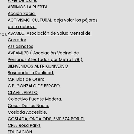
A Pie De Calle.
ABRIMOS LA PUERTA
Acción Social
ACTIVISMO CULTURAL; deja volar los pájaros
de tu cabeza.
ASAMEC, Asociación de Salud Mental del
 nos
Corredor
Assiasinatos
AVPAML7B ( Asociación Vecinal de
Personas Afectadas por Metro L7B )
BIENVENIDOS AL FRIKIUNIVERSO
Buscando La Realidad.
C.P. Blas de Otero
C.P. GONZALO DE BERCEO.
CLAVE JABATO
Colectivo Puente Madera.
Cosas De Los Nadie.
Coslada Accesible.
COSLADA, ONDA ODS, EMPIEZA POR TÍ.
CPEE Rosa Parks
EDUCACIÓN