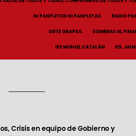
A SALUD DE TODOS Y TODAS, COMPROMISO DE TODOS Y TO
NI PANFLETOS NI PANFLETAS.
RADIO FS
SIETE GRAPAS.
SOMBRAS AL FINAL
IES MIGUEL CATALÁN
IES. JAI
s, Crisis en equipo de Gobierno y