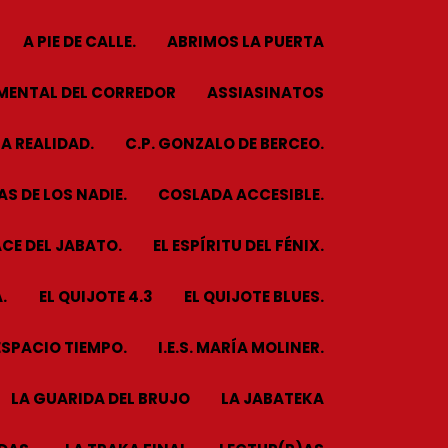
A PIE DE CALLE.
ABRIMOS LA PUERTA
MENTAL DEL CORREDOR
ASSIASINATOS
A REALIDAD.
C.P. GONZALO DE BERCEO.
S DE LOS NADIE.
COSLADA ACCESIBLE.
CE DEL JABATO.
EL ESPÍRITU DEL FÉNIX.
.
EL QUIJOTE 4.3
EL QUIJOTE BLUES.
ESPACIO TIEMPO.
I.E.S. MARÍA MOLINER.
LA GUARIDA DEL BRUJO
LA JABATEKA