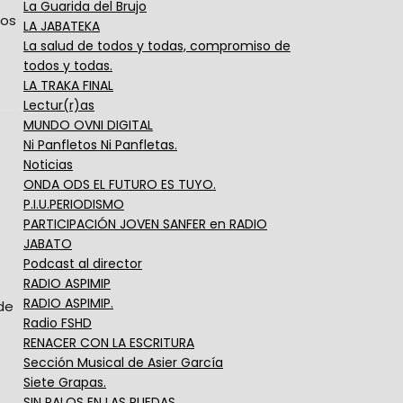
La Guarida del Brujo
dos
LA JABATEKA
La salud de todos y todas, compromiso de
todos y todas.
LA TRAKA FINAL
Lectur(r)as
MUNDO OVNI DIGITAL
Ni Panfletos Ni Panfletas.
Noticias
ONDA ODS EL FUTURO ES TUYO.
P.I.U.PERIODISMO
PARTICIPACIÓN JOVEN SANFER en RADIO
JABATO
Podcast al director
RADIO ASPIMIP
RADIO ASPIMIP.
de
Radio FSHD
RENACER CON LA ESCRITURA
Sección Musical de Asier García
Siete Grapas.
SIN PALOS EN LAS RUEDAS.