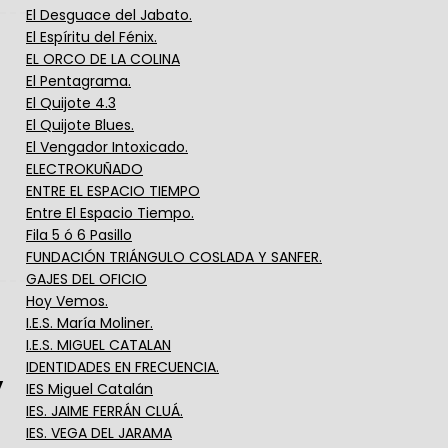
El Desguace del Jabato.
El Espíritu del Fénix.
EL ORCO DE LA COLINA
El Pentagrama.
El Quijote 4.3
El Quijote Blues.
El Vengador Intoxicado.
ELECTROKUÑADO
ENTRE EL ESPACIO TIEMPO
Entre El Espacio Tiempo.
Fila 5 ó 6 Pasillo
FUNDACIÓN TRIÁNGULO COSLADA Y SANFER.
GAJES DEL OFICIO
Hoy Vemos.
I.E.S. María Moliner.
I.E.S. MIGUEL CATALAN
IDENTIDADES EN FRECUENCIA.
y
IES Miguel Catalán
IES. JAIME FERRÁN CLUÁ.
IES. VEGA DEL JARAMA