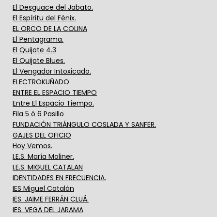
El Desguace del Jabato.
El Espíritu del Fénix.
EL ORCO DE LA COLINA
El Pentagrama.
El Quijote 4.3
El Quijote Blues.
El Vengador Intoxicado.
ELECTROKUÑADO
ENTRE EL ESPACIO TIEMPO
Entre El Espacio Tiempo.
Fila 5 ó 6 Pasillo
FUNDACIÓN TRIÁNGULO COSLADA Y SANFER.
GAJES DEL OFICIO
Hoy Vemos.
I.E.S. María Moliner.
I.E.S. MIGUEL CATALAN
IDENTIDADES EN FRECUENCIA.
IES Miguel Catalán
IES. JAIME FERRÁN CLUÁ.
IES. VEGA DEL JARAMA