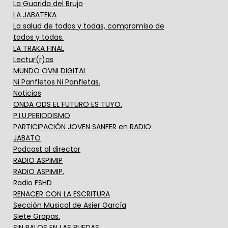
La Guarida del Brujo
LA JABATEKA
La salud de todos y todas, compromiso de
todos y todas.
LA TRAKA FINAL
Lectur(r)as
MUNDO OVNI DIGITAL
Ni Panfletos Ni Panfletas.
Noticias
ONDA ODS EL FUTURO ES TUYO.
P.I.U.PERIODISMO
PARTICIPACIÓN JOVEN SANFER en RADIO
JABATO
Podcast al director
RADIO ASPIMIP
RADIO ASPIMIP.
Radio FSHD
RENACER CON LA ESCRITURA
Sección Musical de Asier García
Siete Grapas.
SIN PALOS EN LAS RUEDAS.