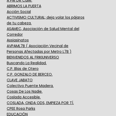
A Pie De Calle.
ABRIMOS LA PUERTA
Acción Social
ACTIVISMO CULTURAL; deja volar los pájaros
de tu cabeza.
ASAMEC, Asociación de Salud Mental del
Corredor
Assiasinatos
AVPAML7B ( Asociación Vecinal de
Personas Afectadas por Metro L7B )
BIENVENIDOS AL FRIKIUNIVERSO
Buscando La Realidad.
C.P. Blas de Otero
C.P. GONZALO DE BERCEO.
CLAVE JABATO
Colectivo Puente Madera.
Cosas De Los Nadie.
Coslada Accesible.
COSLADA, ONDA ODS, EMPIEZA POR TÍ.
CPEE Rosa Parks
EDUCACIÓN