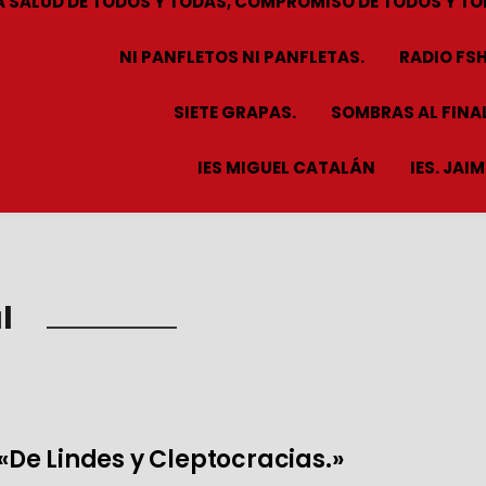
A SALUD DE TODOS Y TODAS, COMPROMISO DE TODOS Y TO
NI PANFLETOS NI PANFLETAS.
RADIO FS
SIETE GRAPAS.
SOMBRAS AL FINAL
IES MIGUEL CATALÁN
IES. JAI
l
De Lindes y Cleptocracias.»