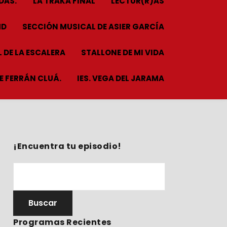
DAS.
LA TRAKA FINAL
LECTUR(R)AS
HD
SECCIÓN MUSICAL DE ASIER GARCÍA
 DE LA ESCALERA
STALLONE DE MI VIDA
ME FERRÁN CLUÁ.
IES. VEGA DEL JARAMA
¡Encuentra tu episodio!
Programas Recientes