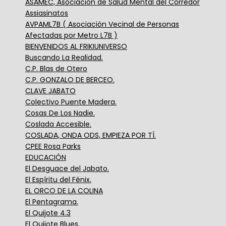
ASAMEC, Asociación de Salud Mental del Corredor
Assiasinatos
AVPAML7B ( Asociación Vecinal de Personas
Afectadas por Metro L7B )
BIENVENIDOS AL FRIKIUNIVERSO
Buscando La Realidad.
C.P. Blas de Otero
C.P. GONZALO DE BERCEO.
CLAVE JABATO
Colectivo Puente Madera.
Cosas De Los Nadie.
Coslada Accesible.
COSLADA, ONDA ODS, EMPIEZA POR TÍ.
CPEE Rosa Parks
EDUCACIÓN
El Desguace del Jabato.
El Espíritu del Fénix.
EL ORCO DE LA COLINA
El Pentagrama.
El Quijote 4.3
El Quijote Blues.