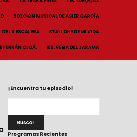
DAS.
LA TRAKA FINAL
LECTUR(R)AS
HD
SECCIÓN MUSICAL DE ASIER GARCÍA
 DE LA ESCALERA
STALLONE DE MI VIDA
ME FERRÁN CLUÁ.
IES. VEGA DEL JARAMA
¡Encuentra tu episodio!
la
Programas Recientes