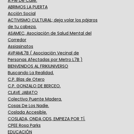
A Pie De Calle.
ABRIMOS LA PUERTA
Acción Social
ACTIVISMO CULTURAL; deja volar los pájaros
de tu cabeza.
ASAMEC, Asociación de Salud Mental del
Corredor
Assiasinatos
AVPAML7B ( Asociación Vecinal de
Personas Afectadas por Metro L7B )
BIENVENIDOS AL FRIKIUNIVERSO
Buscando La Realidad.
C.P. Blas de Otero
C.P. GONZALO DE BERCEO.
CLAVE JABATO
Colectivo Puente Madera.
Cosas De Los Nadie.
Coslada Accesible.
COSLADA, ONDA ODS, EMPIEZA POR TÍ.
CPEE Rosa Parks
EDUCACIÓN