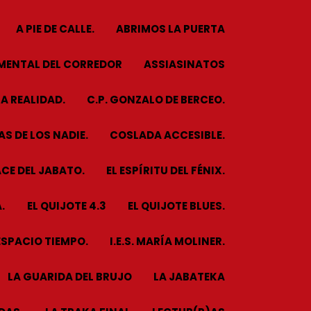
A PIE DE CALLE.
ABRIMOS LA PUERTA
MENTAL DEL CORREDOR
ASSIASINATOS
A REALIDAD.
C.P. GONZALO DE BERCEO.
S DE LOS NADIE.
COSLADA ACCESIBLE.
CE DEL JABATO.
EL ESPÍRITU DEL FÉNIX.
.
EL QUIJOTE 4.3
EL QUIJOTE BLUES.
ESPACIO TIEMPO.
I.E.S. MARÍA MOLINER.
LA GUARIDA DEL BRUJO
LA JABATEKA