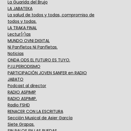
La Guarida del Brujo
LA JABATEKA
La salud de todos y todas, compromiso de
todos y todas.
LA TRAKA FINAL
Lectur(r)as
MUNDO OVNI DIGITAL
Ni Panfletos Ni Panfletas.
Noticias
ONDA ODS EL FUTURO ES TUYO.
P.I.U.PERIODISMO
PARTICIPACIÓN JOVEN SANFER en RADIO
JABATO
Podcast al director
RADIO ASPIMIP
RADIO ASPIMIP.
Radio FSHD
RENACER CON LA ESCRITURA
Sección Musical de Asier García
Siete Grapas.
SIN PALOS EN LAS RUEDAS.