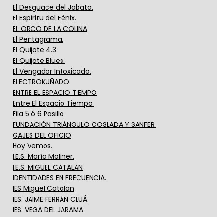
El Desguace del Jabato.
El Espíritu del Fénix.
EL ORCO DE LA COLINA
El Pentagrama.
El Quijote 4.3
El Quijote Blues.
El Vengador Intoxicado.
ELECTROKUÑADO
ENTRE EL ESPACIO TIEMPO
Entre El Espacio Tiempo.
Fila 5 ó 6 Pasillo
FUNDACIÓN TRIÁNGULO COSLADA Y SANFER.
GAJES DEL OFICIO
Hoy Vemos.
I.E.S. María Moliner.
I.E.S. MIGUEL CATALAN
IDENTIDADES EN FRECUENCIA.
IES Miguel Catalán
IES. JAIME FERRÁN CLUÁ.
IES. VEGA DEL JARAMA