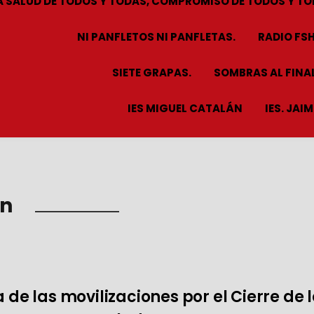
A SALUD DE TODOS Y TODAS, COMPROMISO DE TODOS Y TO
NI PANFLETOS NI PANFLETAS.
RADIO FS
SIETE GRAPAS.
SOMBRAS AL FINAL
IES MIGUEL CATALÁN
IES. JAI
ón
 de las movilizaciones por el Cierre de 