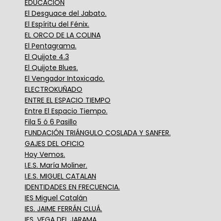
EDUCACIÓN
El Desguace del Jabato.
El Espíritu del Fénix.
EL ORCO DE LA COLINA
El Pentagrama.
El Quijote 4.3
El Quijote Blues.
El Vengador Intoxicado.
ELECTROKUÑADO
ENTRE EL ESPACIO TIEMPO
Entre El Espacio Tiempo.
Fila 5 ó 6 Pasillo
FUNDACIÓN TRIÁNGULO COSLADA Y SANFER.
GAJES DEL OFICIO
Hoy Vemos.
I.E.S. María Moliner.
I.E.S. MIGUEL CATALAN
IDENTIDADES EN FRECUENCIA.
IES Miguel Catalán
IES. JAIME FERRÁN CLUÁ.
IES. VEGA DEL JARAMA