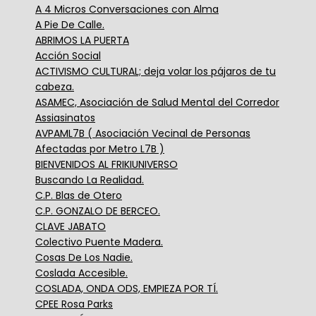
A 4 Micros Conversaciones con Alma
A Pie De Calle.
ABRIMOS LA PUERTA
Acción Social
ACTIVISMO CULTURAL; deja volar los pájaros de tu
cabeza.
ASAMEC, Asociación de Salud Mental del Corredor
Assiasinatos
AVPAML7B ( Asociación Vecinal de Personas
Afectadas por Metro L7B )
BIENVENIDOS AL FRIKIUNIVERSO
Buscando La Realidad.
C.P. Blas de Otero
C.P. GONZALO DE BERCEO.
CLAVE JABATO
Colectivo Puente Madera.
Cosas De Los Nadie.
Coslada Accesible.
COSLADA, ONDA ODS, EMPIEZA POR TÍ.
CPEE Rosa Parks