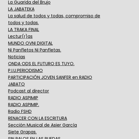
La Guarida del Brujo
LA JABATEKA
La salud de todos y todas, compromiso de
todos y todas.
LA TRAKA FINAL
Lectur(r)as
MUNDO OVNI DIGITAL
Ni Panfletos Ni Panfletas.
Noticias
ONDA ODS EL FUTURO ES TUYO.
P.I.U.PERIODISMO
PARTICIPACIÓN JOVEN SANFER en RADIO
JABATO
Podcast al director
RADIO ASPIMIP
RADIO ASPIMIP.
Radio FSHD
RENACER CON LA ESCRITURA
Sección Musical de Asier García
Siete Grapas.
SIN PALOS EN LAS RUEDAS.