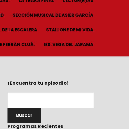
DAS.
LA TRAKA FINAL
LECTUR(R)AS
HD
SECCIÓN MUSICAL DE ASIER GARCÍA
 DE LA ESCALERA
STALLONE DE MI VIDA
ME FERRÁN CLUÁ.
IES. VEGA DEL JARAMA
¡Encuentra tu episodio!
Programas Recientes