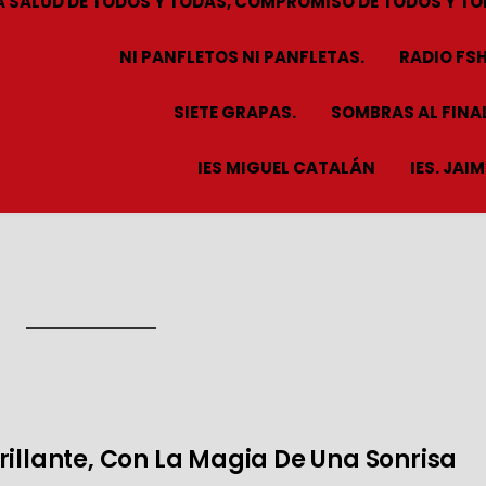
A SALUD DE TODOS Y TODAS, COMPROMISO DE TODOS Y TO
NI PANFLETOS NI PANFLETAS.
RADIO FS
SIETE GRAPAS.
SOMBRAS AL FINAL
IES MIGUEL CATALÁN
IES. JAI
rillante, Con La Magia De Una Sonrisa