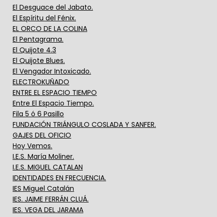
El Desguace del Jabato.
El Espíritu del Fénix.
EL ORCO DE LA COLINA
El Pentagrama.
El Quijote 4.3
El Quijote Blues.
El Vengador Intoxicado.
ELECTROKUÑADO
ENTRE EL ESPACIO TIEMPO
Entre El Espacio Tiempo.
Fila 5 ó 6 Pasillo
FUNDACIÓN TRIÁNGULO COSLADA Y SANFER.
GAJES DEL OFICIO
Hoy Vemos.
I.E.S. María Moliner.
I.E.S. MIGUEL CATALAN
IDENTIDADES EN FRECUENCIA.
IES Miguel Catalán
IES. JAIME FERRÁN CLUÁ.
IES. VEGA DEL JARAMA