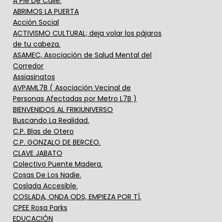
A Pie De Calle.
ABRIMOS LA PUERTA
Acción Social
ACTIVISMO CULTURAL; deja volar los pájaros
de tu cabeza.
ASAMEC, Asociación de Salud Mental del
Corredor
Assiasinatos
AVPAML7B ( Asociación Vecinal de
Personas Afectadas por Metro L7B )
BIENVENIDOS AL FRIKIUNIVERSO
Buscando La Realidad.
C.P. Blas de Otero
C.P. GONZALO DE BERCEO.
CLAVE JABATO
Colectivo Puente Madera.
Cosas De Los Nadie.
Coslada Accesible.
COSLADA, ONDA ODS, EMPIEZA POR TÍ.
CPEE Rosa Parks
EDUCACIÓN