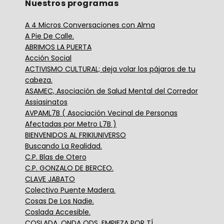
Nuestros programas
A 4 Micros Conversaciones con Alma
A Pie De Calle.
ABRIMOS LA PUERTA
Acción Social
ACTIVISMO CULTURAL; deja volar los pájaros de tu
cabeza.
ASAMEC, Asociación de Salud Mental del Corredor
Assiasinatos
AVPAML7B ( Asociación Vecinal de Personas
Afectadas por Metro L7B )
BIENVENIDOS AL FRIKIUNIVERSO
Buscando La Realidad.
C.P. Blas de Otero
C.P. GONZALO DE BERCEO.
CLAVE JABATO
Colectivo Puente Madera.
Cosas De Los Nadie.
Coslada Accesible.
COSLADA, ONDA ODS, EMPIEZA POR TÍ.