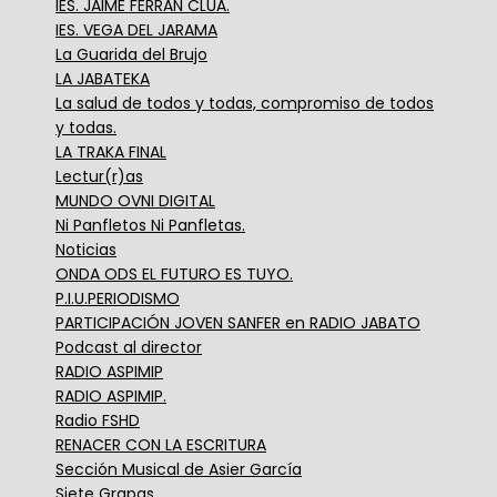
IES. JAIME FERRÁN CLUÁ.
IES. VEGA DEL JARAMA
La Guarida del Brujo
LA JABATEKA
La salud de todos y todas, compromiso de todos
y todas.
LA TRAKA FINAL
Lectur(r)as
MUNDO OVNI DIGITAL
Ni Panfletos Ni Panfletas.
Noticias
ONDA ODS EL FUTURO ES TUYO.
P.I.U.PERIODISMO
PARTICIPACIÓN JOVEN SANFER en RADIO JABATO
Podcast al director
RADIO ASPIMIP
RADIO ASPIMIP.
Radio FSHD
RENACER CON LA ESCRITURA
Sección Musical de Asier García
Siete Grapas.