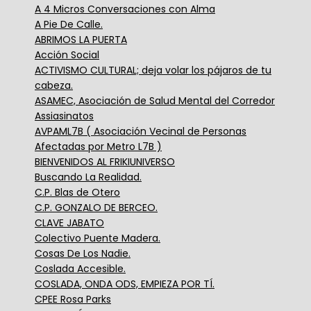
A 4 Micros Conversaciones con Alma
A Pie De Calle.
ABRIMOS LA PUERTA
Acción Social
ACTIVISMO CULTURAL; deja volar los pájaros de tu
cabeza.
ASAMEC, Asociación de Salud Mental del Corredor
Assiasinatos
AVPAML7B ( Asociación Vecinal de Personas
Afectadas por Metro L7B )
BIENVENIDOS AL FRIKIUNIVERSO
Buscando La Realidad.
C.P. Blas de Otero
C.P. GONZALO DE BERCEO.
CLAVE JABATO
Colectivo Puente Madera.
Cosas De Los Nadie.
Coslada Accesible.
COSLADA, ONDA ODS, EMPIEZA POR TÍ.
CPEE Rosa Parks