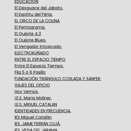
EDUCACIÓN
El Desguace del Jabato.
El Espíritu del Fénix.
EL ORCO DE LA COLINA
El Pentagrama.
El Quijote 4.3
El Quijote Blues.
El Vengador Intoxicado.
ELECTROKUÑADO
ENTRE EL ESPACIO TIEMPO
Entre El Espacio Tiempo.
Fila 5 ó 6 Pasillo
FUNDACIÓN TRIÁNGULO COSLADA Y SANFER.
GAJES DEL OFICIO
Hoy Vemos.
I.E.S. María Moliner.
I.E.S. MIGUEL CATALAN
IDENTIDADES EN FRECUENCIA.
IES Miguel Catalán
IES. JAIME FERRÁN CLUÁ.
IES. VEGA DEL JARAMA