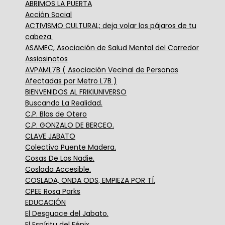
ABRIMOS LA PUERTA
Acción Social
ACTIVISMO CULTURAL; deja volar los pájaros de tu
cabeza.
ASAMEC, Asociación de Salud Mental del Corredor
Assiasinatos
AVPAML7B ( Asociación Vecinal de Personas
Afectadas por Metro L7B )
BIENVENIDOS AL FRIKIUNIVERSO
Buscando La Realidad.
C.P. Blas de Otero
C.P. GONZALO DE BERCEO.
CLAVE JABATO
Colectivo Puente Madera.
Cosas De Los Nadie.
Coslada Accesible.
COSLADA, ONDA ODS, EMPIEZA POR TÍ.
CPEE Rosa Parks
EDUCACIÓN
El Desguace del Jabato.
El Espíritu del Fénix.