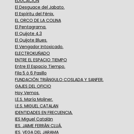
EDUCACIÓN
El Desguace del Jabato.
El Espíritu del Fénix.
EL ORCO DE LA COLINA
El Pentagrama.
El Quijote 4.3
El Quijote Blues.
El Vengador Intoxicado.
ELECTROKUÑADO
ENTRE EL ESPACIO TIEMPO
Entre El Espacio Tiempo.
Fila 5 ó 6 Pasillo
FUNDACIÓN TRIÁNGULO COSLADA Y SANFER.
GAJES DEL OFICIO
Hoy Vemos.
I.E.S. María Moliner.
I.E.S. MIGUEL CATALAN
IDENTIDADES EN FRECUENCIA.
IES Miguel Catalán
IES. JAIME FERRÁN CLUÁ.
IES. VEGA DEL JARAMA