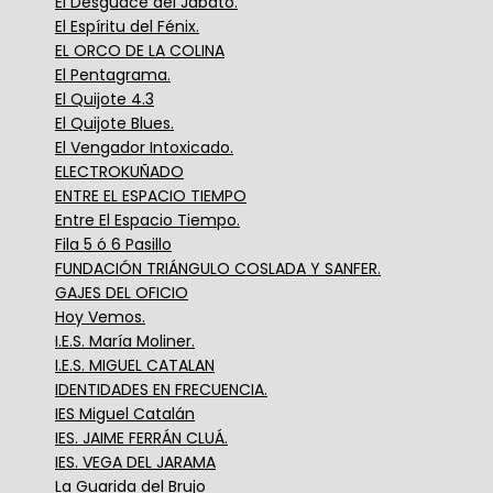
El Desguace del Jabato.
El Espíritu del Fénix.
EL ORCO DE LA COLINA
El Pentagrama.
El Quijote 4.3
El Quijote Blues.
El Vengador Intoxicado.
ELECTROKUÑADO
ENTRE EL ESPACIO TIEMPO
Entre El Espacio Tiempo.
Fila 5 ó 6 Pasillo
FUNDACIÓN TRIÁNGULO COSLADA Y SANFER.
GAJES DEL OFICIO
Hoy Vemos.
I.E.S. María Moliner.
I.E.S. MIGUEL CATALAN
IDENTIDADES EN FRECUENCIA.
IES Miguel Catalán
IES. JAIME FERRÁN CLUÁ.
IES. VEGA DEL JARAMA
La Guarida del Brujo