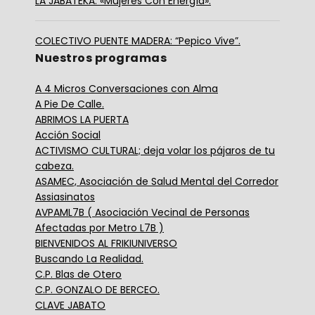
LA JABATEKA: «Mujeres Con Energía».
COLECTIVO PUENTE MADERA: “Pepico Vive”.
Nuestros programas
A 4 Micros Conversaciones con Alma
A Pie De Calle.
ABRIMOS LA PUERTA
Acción Social
ACTIVISMO CULTURAL; deja volar los pájaros de tu
cabeza.
ASAMEC, Asociación de Salud Mental del Corredor
Assiasinatos
AVPAML7B ( Asociación Vecinal de Personas
Afectadas por Metro L7B )
BIENVENIDOS AL FRIKIUNIVERSO
Buscando La Realidad.
C.P. Blas de Otero
C.P. GONZALO DE BERCEO.
CLAVE JABATO