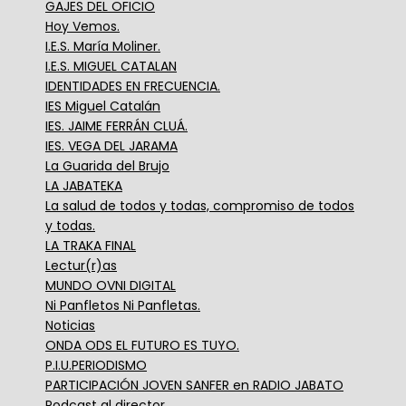
GAJES DEL OFICIO
Hoy Vemos.
I.E.S. María Moliner.
I.E.S. MIGUEL CATALAN
IDENTIDADES EN FRECUENCIA.
IES Miguel Catalán
IES. JAIME FERRÁN CLUÁ.
IES. VEGA DEL JARAMA
La Guarida del Brujo
LA JABATEKA
La salud de todos y todas, compromiso de todos
y todas.
LA TRAKA FINAL
Lectur(r)as
MUNDO OVNI DIGITAL
Ni Panfletos Ni Panfletas.
Noticias
ONDA ODS EL FUTURO ES TUYO.
P.I.U.PERIODISMO
PARTICIPACIÓN JOVEN SANFER en RADIO JABATO
Podcast al director