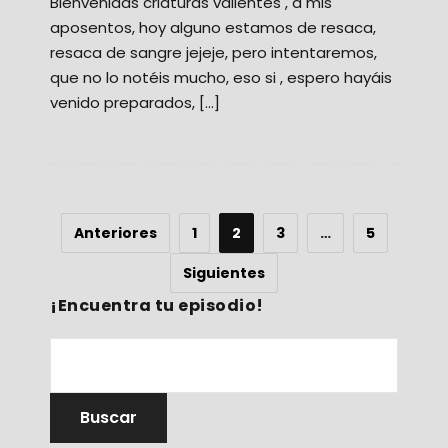
Bienvenidas criaturas valientes , a mis
aposentos, hoy alguno estamos de resaca,
resaca de sangre jejeje, pero intentaremos,
que no lo notéis mucho, eso si , espero hayáis
venido preparados, […]
Anteriores
1
2
3
…
5
Siguientes
¡Encuentra tu episodio!