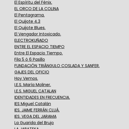
El Espíritu del Fénix.
EL ORCO DE LA COLINA
El Pentagrama.
El Quijote 4.3
El Quijote Blues.
El Vengador Intoxicado.
ELECTROKUÑADO
ENTRE EL ESPACIO TIEMPO
Entre El Espacio Tiempo.
Fila 5 ó 6 Pasillo
FUNDACIÓN TRIÁNGULO COSLADA Y SANFER.
GAJES DEL OFICIO
Hoy Vemos.
I.E.S. María Moliner.
I.E.S. MIGUEL CATALAN
IDENTIDADES EN FRECUENCIA.
IES Miguel Catalán
IES. JAIME FERRÁN CLUÁ.
IES. VEGA DEL JARAMA
La Guarida del Brujo
LA JABATEKA